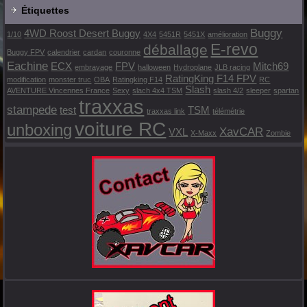
Étiquettes
Buggy
4WD Roost Desert Buggy
1/10
4X4
5451R
5451X
amélioration
E-revo
déballage
Buggy FPV
calendrier
cardan
couronne
Eachine
ECX
FPV
Mitch69
embrayage
halloween
Hydroplane
JLB racing
RatingKing F14 FPV
modification
monster truc
OBA
Ratingking F14
RC
Slash
AVENTURE Vincennes France
Sexy
slach 4x4 TSM
slash 4/2
sleeper
spartan
traxxas
stampede
test
TSM
traxxas link
télémétrie
voiture RC
unboxing
XavCAR
VXL
X-Maxx
Zombie