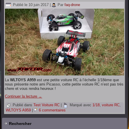
Publié le
10 juin 2017
|
Par
faq-drone
La
WLTOYS A959
est une petite voiture RC à l’échelle 1/18ème que
nous présente notre ami Picasso, cette petite voiture RC n’est pas très
chere et vous rendra heureux !
Continuer la lecture
→
Publié dans
Test Voiture RC
|
Marqué avec
1/18
,
voiture RC
,
WLTOYS A959
|
6 commentaires
Rechercher