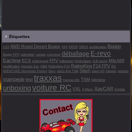
Étiquettes
Buggy
4WD Roost Desert Buggy
1/10
4X4
5451R
5451X
amélioration
E-revo
déballage
Buggy FPV
calendrier
cardan
couronne
Eachine
ECX
FPV
Mitch69
embrayage
halloween
Hydroplane
JLB racing
RatingKing F14 FPV
modification
monster truc
OBA
Ratingking F14
RC
Slash
AVENTURE Vincennes France
Sexy
slach 4x4 TSM
slash 4/2
sleeper
spartan
traxxas
stampede
test
TSM
traxxas link
télémétrie
voiture RC
unboxing
XavCAR
VXL
X-Maxx
Zombie