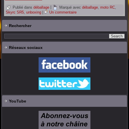
Publié dans
déballage
|
Marqué avec
déballage
,
moto RC
,
Skyrc SR5
,
unboxing
|
Un commentaire
Rechercher
Réseaux sociaux
YouTube