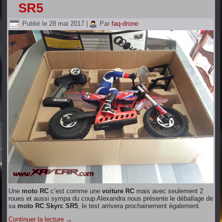
SR5
Publié le
28 mai 2017
|
Par
faq-drone
Une
moto RC
c’est comme une
voiture RC
mais avec seulement 2
roues et aussi sympa du coup Alexandra nous présente le déballage de
sa
moto RC Skyrc SR5
, le test arrivera prochainement également.
Continuer la lecture
→